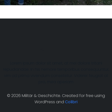
My heading is
awesome
Lorem ipsum dolor sit amet, at mei dolore tritani
repudiandae. In his nemore temporibus consequuntur,
vim ad prima vivendum consetetur. Viderer feugiat at
pro, mea aperiam
© 2026 Militär & Geschichte. Created for free using
WordPress and
Colibri