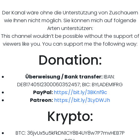
Der Kanal wäre ohne die Unterstützung von Zuschauern
wie Ihnen nicht möglich. Sie können mich auf folgende
Arten unterstützen:
This channel wouldn’t be possible without the support of
viewers like you. You can support me the following way:
Donation:
Überweisung / Bank transfer:
IBAN:
DE81740512300060352457; BIC: BYLADEM1FRG
PayPal:
https://bit.ly/3BKnf9c
Patreon:
https://bit.ly/3LyDWJh
Krypto:
BTC: 36jvUx5u5kFkDN1CY8B4UY8w7P7mvHEB7P