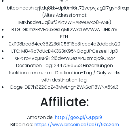
BCH:
bitcoincash:qrjtdq8kk4dpl0ml6rt72vepvjzlg2l7gyh3fxq
(Altes Adressformat:
1MrKhKdWLUq8Sf3AktVWiHABWLwkb8FwBE)
BTG: GKmzFRVFo6xGsLqML2WkdiWVWvATJHKZr9
ETH:
0xf108bcd84ec362236f056116e3fccc4d2ddbdb20
LTC: M84Ro7dUcB4K3S3rK95NGagJPQezeeHJp3
XRP: rpPVqJNP9T2i6dWWUezAP1JXmcjc9C1xZP
Destination Tag: 2447086553 Einzahlungen
funktionieren nur mit Destination-Tag / Only works
with destination tag.
Doge: DB7h3Z2GcZ43MwLngnZWkSoF18WNA6SrL3
Affiliate:
Amazon.de:
http://goo.gl/QLppI9
Bitcoin.de:
https://www.bitcoin.de/de/r/9zc2em