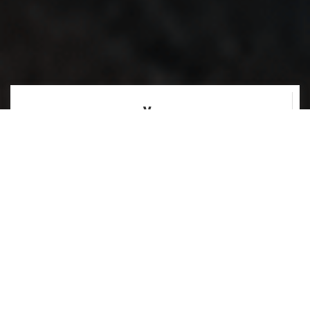
ÜBER 300K ABOS
Über 300.000 Menschen haben den
deutschsprachigen Kanal abonniert.