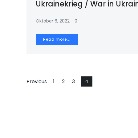
Ukrainekrieg / War in Ukrai
-
Oktober 6, 2022
0
Read more...
Posts
Posts
Page
Page
Page
Page
Previous
1
2
3
4
navigation
navigation