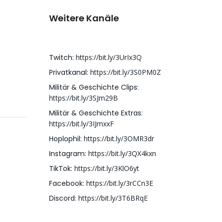
Weitere Kanäle
Twitch:
https://bit.ly/3UrIx3Q
Privatkanal:
https://bit.ly/3S0PM0Z
Militär & Geschichte Clips:
https://bit.ly/3SJm29B
Militär & Geschichte Extras:
https://bit.ly/3IJmxxF
Hoplophil:
https://bit.ly/3OMR3dr
Instagram:
https://bit.ly/3QX4kxn
TikTok:
https://bit.ly/3KlO6yt
Facebook:
https://bit.ly/3rCCn3E
Discord:
https://bit.ly/3T6BRqE