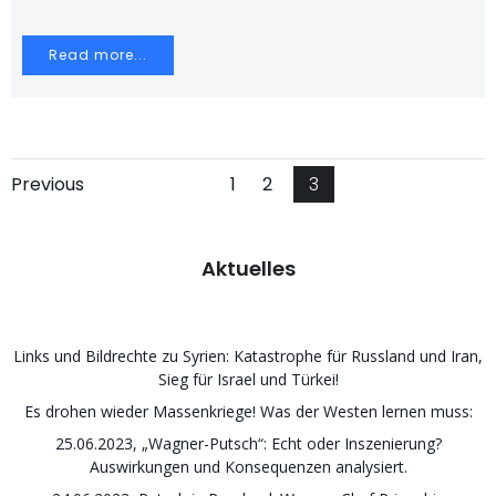
Read more...
Posts
Posts
Page
Page
Page
Previous
1
2
3
navigation
navigation
Aktuelles
Links und Bildrechte zu Syrien: Katastrophe für Russland und Iran,
Sieg für Israel und Türkei!
Es drohen wieder Massenkriege! Was der Westen lernen muss:
25.06.2023, „Wagner-Putsch“: Echt oder Inszenierung?
Auswirkungen und Konsequenzen analysiert.