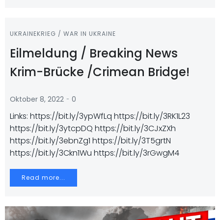
UKRAINEKRIEG / WAR IN UKRAINE
Eilmeldung / Breaking News
Krim-Brücke /Crimean Bridge!
-
Oktober 8, 2022
0
Links: https://bit.ly/3ypWfLq https://bit.ly/3RK1L23
https://bit.ly/3ytcpDQ https://bit.ly/3CJxZXh
https://bit.ly/3ebnZg1 https://bit.ly/3T5grtN
https://bit.ly/3Ckn1Wu https://bit.ly/3rGwgM4
Read more...