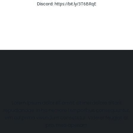
Discord:
https://bit.ly/3T6BRqE
My heading is
awesome
Lorem ipsum dolor sit amet, at mei dolore tritani
repudiandae. In his nemore temporibus consequuntur,
vim ad prima vivendum consetetur. Viderer feugiat at
pro, mea aperiam