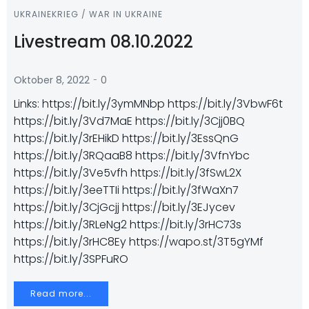
UKRAINEKRIEG / WAR IN UKRAINE
Livestream 08.10.2022
-
Oktober 8, 2022
0
Links: https://bit.ly/3ymMNbp https://bit.ly/3VbwF6t
https://bit.ly/3Vd7MaE https://bit.ly/3Cjj0BQ
https://bit.ly/3rEHikD https://bit.ly/3EssQnG
https://bit.ly/3RQaaB8 https://bit.ly/3VfnYbc
https://bit.ly/3Ve5vfh https://bit.ly/3fSwL2X
https://bit.ly/3eeTTIi https://bit.ly/3fWaXn7
https://bit.ly/3CjGcjj https://bit.ly/3EJycev
https://bit.ly/3RLeNg2 https://bit.ly/3rHC73s
https://bit.ly/3rHC8Ey https://wapo.st/3T5gYMf
https://bit.ly/3SPFuRO
Read more...