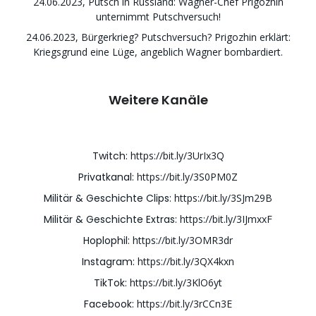
24.06.2023, Putsch in Russland: Wagner-Chef Prigozhin
unternimmt Putschversuch!
24.06.2023, Bürgerkrieg? Putschversuch? Prigozhin erklärt:
Kriegsgrund eine Lüge, angeblich Wagner bombardiert.
Weitere Kanäle
Twitch:
https://bit.ly/3UrIx3Q
Privatkanal:
https://bit.ly/3S0PM0Z
Militär & Geschichte Clips:
https://bit.ly/3SJm29B
Militär & Geschichte Extras:
https://bit.ly/3IJmxxF
Hoplophil:
https://bit.ly/3OMR3dr
Instagram:
https://bit.ly/3QX4kxn
TikTok:
https://bit.ly/3KlO6yt
Facebook:
https://bit.ly/3rCCn3E