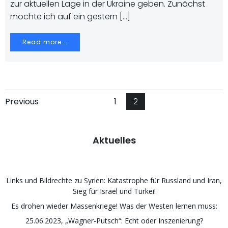
zur aktuellen Lage in der Ukraine geben. Zunächst
möchte ich auf ein gestern […]
Read more...
Posts
Posts
Page
Page
Previous
1
2
navigation
navigation
Aktuelles
Links und Bildrechte zu Syrien: Katastrophe für Russland und Iran,
Sieg für Israel und Türkei!
Es drohen wieder Massenkriege! Was der Westen lernen muss:
25.06.2023, „Wagner-Putsch“: Echt oder Inszenierung?