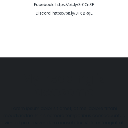
Facebook:
https://bit.ly/3rCCn3E
Discord:
https://bit.ly/3T6BRqE
My heading is
awesome
Lorem ipsum dolor sit amet, at mei dolore tritani
repudiandae. In his nemore temporibus consequuntur,
vim ad prima vivendum consetetur. Viderer feugiat at